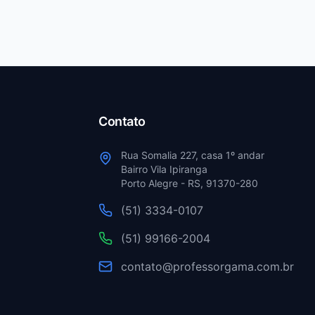
Contato
Rua Somalia 227, casa 1º andar
Bairro Vila Ipiranga
Porto Alegre - RS, 91370-280
(51) 3334-0107
(51) 99166-2004
contato@professorgama.com.br